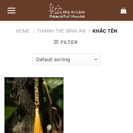
Bỏ
qua
nội
dung
HOME
/
THANH TRE BÌNH AN
/
KHẮC TÊN
FILTER