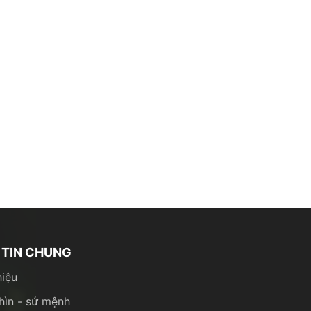
TIN CHUNG
hiệu
hìn - sứ mệnh