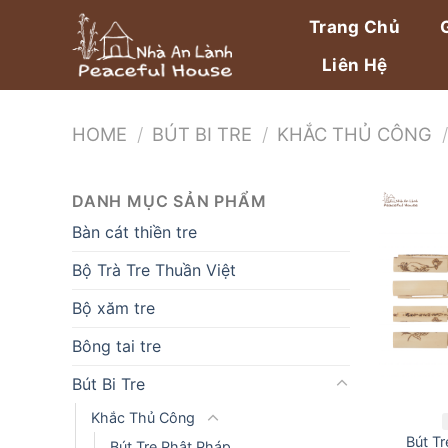
Bỏ
Trang Chủ
qua
nội
Liên Hệ
dung
HOME
/
BÚT BI TRE
/
KHẮC THỦ CÔNG
/
DANH MỤC SẢN PHẨM
Bàn cát thiền tre
Bộ Trà Tre Thuần Việt
Bộ xăm tre
Bông tai tre
Bút Bi Tre
Khắc Thủ Công
Bút T
Bút Tre Phật Pháp