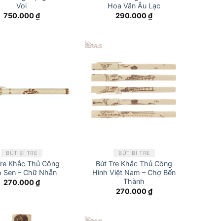
Voi
Hoa Văn Âu Lạc
750.000
₫
290.000
₫
BÚT BI TRE
BÚT BI TRE
Tre Khắc Thủ Công
Bút Tre Khắc Thủ Công
h Sen – Chữ Nhẫn
Hình Việt Nam – Chợ Bến
Thành
270.000
₫
270.000
₫