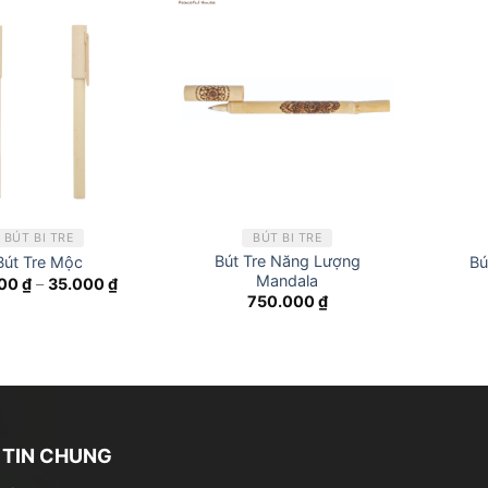
BÚT BI TRE
BÚT BI TRE
Bút Tre Năng Lượng
Bút Tre Mộc
Bú
Mandala
000
₫
–
35.000
₫
750.000
₫
TIN CHUNG