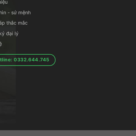
hiệu
hìn - sứ mệnh
đáp thắc mắc
ý đại lý
ệ
tline: 0332.644.745