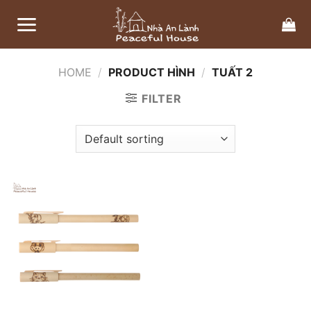
Bỏ
qua
nội
dung
HOME
/
PRODUCT HÌNH
/
TUẤT 2
FILTER