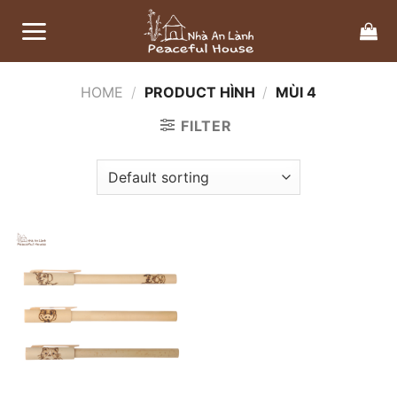
Bỏ
qua
nội
dung
HOME
/
PRODUCT HÌNH
/
MÙI 4
FILTER