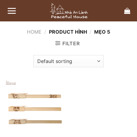
Bỏ
qua
nội
dung
HOME
/
PRODUCT HÌNH
/
MẸO 5
FILTER