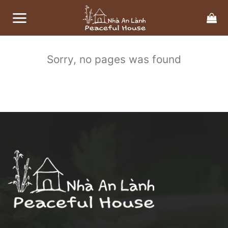
Bỏ
qua
nội
dung
Sorry, no pages was found